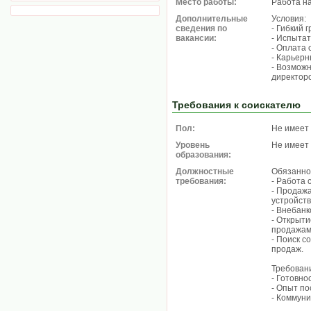
Место работы:
Работа н
Дополнительные
Условия:
сведения по
- Гибкий 
вакансии:
- Испытат
- Оплата
- Карьерн
- Возможн
директор
Требования к соискателю
Пол:
Не имеет
Уровень
Не имеет
образования:
Должностные
Обязанно
требования:
- Работа 
- Продаж
устройств
- Внебанк
- Открыти
продажам
- Поиск с
продаж.
Требован
- Готовно
- Опыт по
- Коммуни