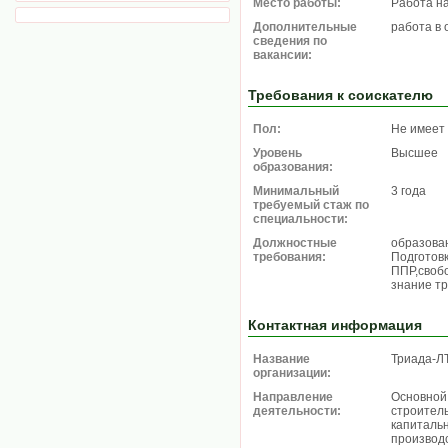
Место работы:
Работа н
Дополнительные
работа в 
сведения по
вакансии:
Требования к соискателю
Пол:
Не имеет
Уровень
Высшее
образования:
Минимальный
3 года
требуемый стаж по
специальности:
Должностные
образова
требования:
Подготов
ППР,свобо
знание т
Контактная информация
Название
Триада-Л
организации:
Направление
Основной
деятельности:
строител
капиталь
производс