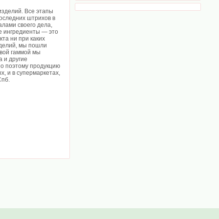
зделий. Все этапы
последних штрихов в
лами своего дела,
е ингредиенты — это
кта ни при каких
зделий, мы пошли
овой гаммой мы
 и другие
но поэтому продукцию
х, и в супермаркетах,
Спб.