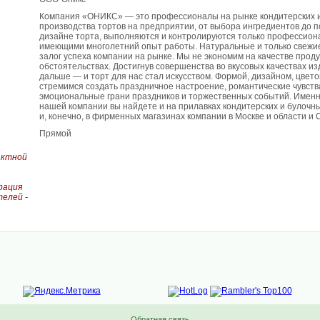
Компания «ОНИКС» — это профессионалы на рынке кондитерских и
производства тортов на предприятии, от выбора ингредиентов до 
дизайне торта, выполняются и контролируются только профессиона
имеющими многолетний опыт работы. Натуральные и только свежи
залог успеха компании на рынке. Мы не экономим на качестве проду
обстоятельствах. Достигнув совершенства во вкусовых качествах и
дальше — и торт для нас стал искусством. Формой, дизайном, цвет
стремимся создать праздничное настроение, романтические чувства
эмоциональные грани праздников и торжественных событий. Имен
нашей компании вы найдете и на прилавках кондитерских и булочны
и, конечно, в фирменных магазинах компании в Москве и области и 
Прямой
актной
рация
елей -
Обратная связь