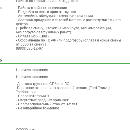
Работа на территории работодателя
по
- Работа в районе проживания
- Подработка есть и приветствуется.
- Автомобиль обслуживаетсяза счет компании
- Доставка продукции в сетевой магазин с распределительного
центра.
(1 рейс за смену, 8 точек на маршруте, без комплектации,
без погрузо-разгрузочных работ)
- Оплата моб. Связи.
- Оформление по ТК РФ или подоговору (оплата в конце смены
от 3000 за смену )
8(909)585-12-67
ю
Не имеет значения
Не имеет значения
-Доставка грузов по СПб или ЛО
-Бережное отношение к вверенной технике(Ford Tranzit)
Требования:
- Права категории В
- Отсутствие вредных привычек
- Профессиональный стаж от 3-х лет
- Безаварийное вождение
ООО"Оникс