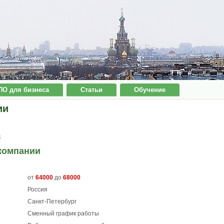
ПО для бизнеса
Статьи
Обучение
ии
8
компании
от
64000
до
68000
Россия
Санкт-Петербург
Сменный график работы