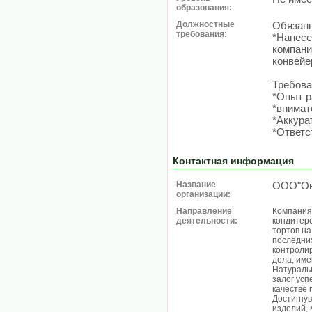
образования:
Должностные
Обязанн
требования:
*Нанесе
компани
конвейе
Требова
*Опыт р
*внимат
*Аккура
*Ответс
Контактная информация
Название
ООО"Он
организации:
Направление
Компания
деятельности:
кондитерс
тортов на
последних
контроли
дела, им
Натураль
залог усп
качестве 
Достигнув
изделий, 