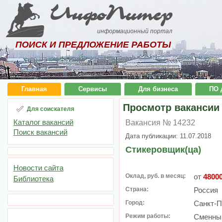
ИнфоПитер
информационный портал
ПОИСК И ПРЕДЛОЖЕНИЕ РАБОТЫ
Главная
Сервисы
Для бизнеса
ПО 
Просмотр вакансии
Для соискателя
Каталог вакансий
Вакансия № 14232
Поиск вакансий
Дата публикации: 11.07.2018
Стикеровщик(ца)
Новости сайта
Оклад, руб. в месяц:
от
4800
Библиотека
Страна:
Россия
Город:
Санкт-П
Режим работы:
Сменный