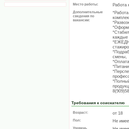
Место работы:
Работа 
Дополнительные
*Работа
сведения по
комплек
вакансии:
*Развоз
*Оформл
*Стабил
каждые 
*ЕЖЕДН
стажиро
*Подраб
смены,
*Оплата
*Питани
*Перспе
професс
*Полный
продукц
8(909)5
Требования к соискателю
Возраст:
от 18
Пол:
Не имее
Уровень
Не имее