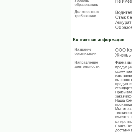
Уровень
Не имее
образования:
Должностные
Водител
требования:
Стаж бе
Аккурат
Образов
Контактная информация
Название
ООО Ко
организации:
Жизньь
Направление
Фирма вы
деятельности:
продукци
схему пр
изготовл
высокого 
продукт и
стандарт
Призывае
заказчико
Наша Ком
производ
Мы готовы
техническ
клиента н
конкретн
Санкт-Пе
доставку 