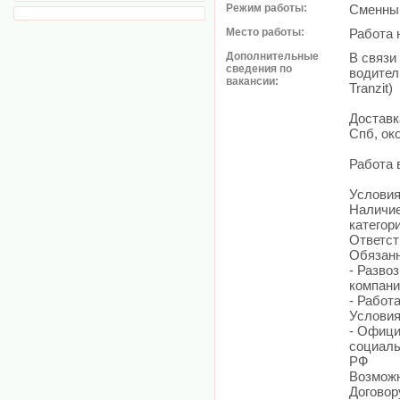
Режим работы:
Сменный
Место работы:
Работа 
Дополнительные
В связи
сведения по
водител
вакансии:
Tranzit)
Доставк
Спб, ок
Работа 
Условия
Наличие
категор
Ответст
Обязанн
- Разво
компани
- Работ
Условия
- Офици
социаль
РФ
Возможн
Договор