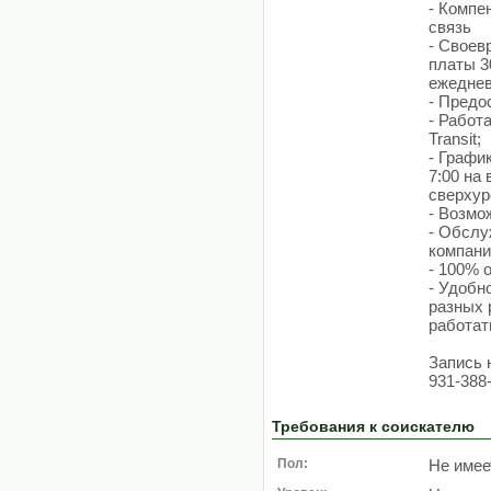
- Компе
связь
- Своев
платы 3
ежедне
- Предо
- Работ
Transit;
- График
7:00 на
сверхур
- Возмо
- Обслу
компани
- 100% 
- Удобн
разных 
работат
Запись 
931-388
Требования к соискателю
Пол:
Не имее