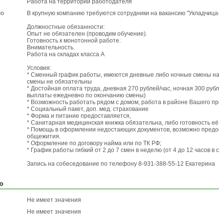
Работа на территории работодателя
по
В крупную компанию требуются сотрудники на вакансию "Укладчица
Должностные обязанности:
Опыт не обязателен (проводим обучение).
Готовность к монотонной работе.
Внимательность.
Работа на складах класса А
Условия:
* Сменный график работы, имеются дневные либо ночные смены на
смены не обязательны
* Достойная оплата труда, дневная 270 рублей/час, ночная 300 руб
выплаты ежедневно по окончанию смены)
* Возможность работать рядом с домом, работа в районе Вашего п
* Социальный пакет, доп. мед. страхование
* Форма и питание предоставляется,
* Санитарная медицинская книжка обязательна, либо готовность е
* Помощь в оформлении недостающих документов, возможно пред
общежития.
* Оформление по договору найма или по ТК РФ;
* График работы гибкий от 2 до 7 смен в неделю (от 4 до 12 часов в 
Запись на собеседование по телефону 8-931-388-55-12 Екатерина
ю
Не имеет значения
Не имеет значения