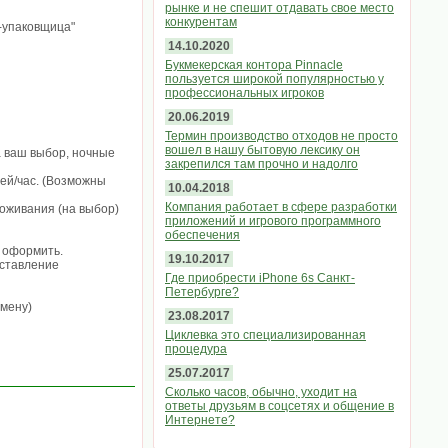
рынке и не спешит отдавать свое место
конкурентам
-упаковщица"
14.10.2020
Букмекерская контора Pinnacle
пользуется широкой популярностью у
профессиональных игроков
20.06.2019
Термин производство отходов не просто
вошел в нашу бытовую лексику он
 ваш выбор, ночные
закрепился там прочно и надолго
лей/час. (Возможны
10.04.2018
Компания работает в сфере разработки
роживания (на выбор)
приложений и игрового программного
обеспечения
ё оформить.
19.10.2017
оставление
Где приобрести iPhone 6s Санкт-
Петербурге?
смену)
23.08.2017
Циклевка это специализированная
процедура
25.07.2017
Сколько часов, обычно, уходит на
ответы друзьям в соцсетях и общение в
Интернете?