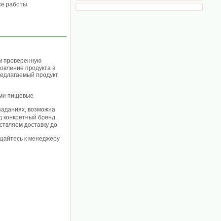
се работы
ем проверенную
овление продукта в
редлагаемый продукт
ими пищевые
 заданиях, возможна
од конкретный бренд.
ствляем доставку до
ащайтесь к менеджеру