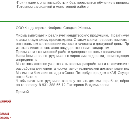
-Принимаем с опытом работы и без, проводится обучение в процес
-Готовность к сидячей и монотонной работе
ООО Кондитерская Фабрика Сладкая Жизньь
Фирма выпускает и реализует кондитерскую продукцию. Практику
классическую схему производства. Ставим своим приоритетом изгот
оптимальном соотношении высокого качества и доступной цены. П
изготавливается согласно государственным стандартам.
Призываем к совместной работе дилеров и оптовых заказчиков.
Наша Компания сотрудничает с мировыми лидерами, производящ
ингредиенты
Мы готовы активно участвовать в новых разработках и технических
разработка для клиента нормативно- технической документации п
Мы имеем большие склады в Санкт-Петербурге рядом с КАД. Осуще
потребителя.
Чтобы начать сотрудничество или уточнить детали по работе, обр
по телефону: 8-931-388-55-12 Екатерина Владимировна
Прямой
актной
рация
елей -