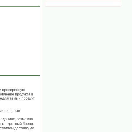
ем проверенную
овление продукта в
редлагаемый продукт
ими пищевые
 заданиях, возможна
од конкретный бренд.
ствляем доставку до