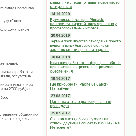
рынке и не спешит отдавать свое место
конкурентам
го склада по точкам
14.10.2020
Букмекерская контора Pinnacle
шруту (Санкт-
пользуется широкой популярностью у
профессиональных игроков
коло дома, район
20.06.2019
Термин производство отходов не просто
вошел в нашу бытовую лексику он
закрепился там прочно и надолго
10.04.2018
Компания работает в сфере разработки
 желанию),
приложений и игрового программного
обеспечения
возможно работать в
ителя, отсутствие
19.10.2017
Где приобрести iPhone 6s Санкт-
ии за качество и за
Петербурге?
латы 2700 руб/день‚
23.08.2017
ыбор.
Циклевка это специализированная
процедура
25.07.2017
ставление общежития.
аривается отдельно
Сколько часов, обычно, уходит на
ответы друзьям в соцсетях и общение в
Интернете?