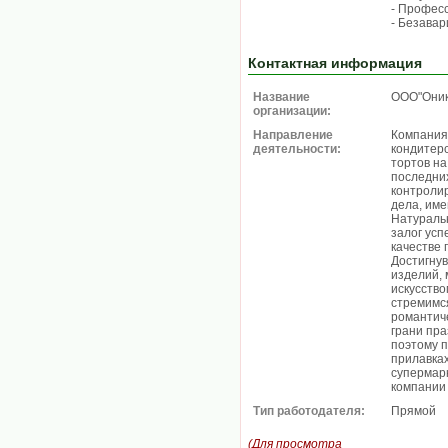
- Професс
- Безава
Контактная информация
Название
ООО"Они
организации:
Направление
Компания
деятельности:
кондитерс
тортов на
последних
контроли
дела, им
Натураль
залог усп
качестве 
Достигнув
изделий, 
искусство
стремимс
романтич
грани пр
поэтому 
прилавках
супермарк
компании 
Тип работодателя:
Прямой
(Для просмотра