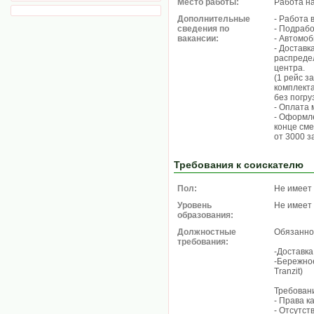
Место работы:
Работа н
Дополнительные
- Работа 
сведения по
- Подрабо
вакансии:
- Автомоб
- Доставк
распреде
центра.
(1 рейс з
комплект
без погру
- Оплата 
- Оформле
конце см
от 3000 з
Требования к соискателю
Пол:
Не имеет
Уровень
Не имеет
образования:
Должностные
Обязанно
требования:
-Доставка
-Бережно
Tranzit)
Требован
- Права к
- Отсутст