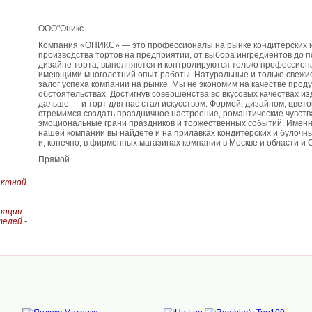
ООО"Оникс
Компания «ОНИКС» — это профессионалы на рынке кондитерских и
производства тортов на предприятии, от выбора ингредиентов до 
дизайне торта, выполняются и контролируются только профессиона
имеющими многолетний опыт работы. Натуральные и только свежи
залог успеха компании на рынке. Мы не экономим на качестве проду
обстоятельствах. Достигнув совершенства во вкусовых качествах и
дальше — и торт для нас стал искусством. Формой, дизайном, цвет
стремимся создать праздничное настроение, романтические чувства
эмоциональные грани праздников и торжественных событий. Имен
нашей компании вы найдете и на прилавках кондитерских и булочны
и, конечно, в фирменных магазинах компании в Москве и области и 
Прямой
актной
рация
елей -