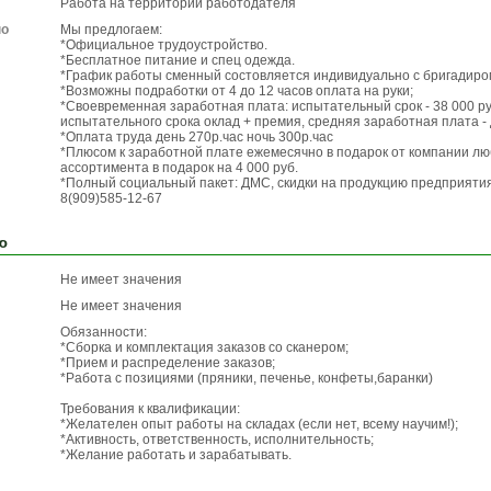
Работа на территории работодателя
по
Мы предлогаем:
*Официальное трудоустройство.
*Бесплатное питание и спец одежда.
*График работы сменный состовляется индивидуально с бригадиром 
*Возможны подработки от 4 до 12 часов оплата на руки;
*Своевременная заработная плата: испытательный срок - 38 000 ру
испытательного срока оклад + премия, средняя заработная плата - 
*Оплата труда день 270р.час ночь 300р.час
*Плюсом к заработной плате ежемесячно в подарок от компании лю
ассортимента в подарок на 4 000 руб.
*Полный социальный пакет: ДМС, скидки на продукцию предприятия
8(909)585-12-67
ю
Не имеет значения
Не имеет значения
Обязанности:
*Сборка и комплектация заказов со сканером;
*Прием и распределение заказов;
*Работа с позициями (пряники, печенье, конфеты,баранки)
Требования к квалификации:
*Желателен опыт работы на складах (если нет, всему научим!);
*Активность, ответственность, исполнительность;
*Желание работать и зарабатывать.