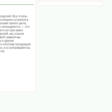
зделий. Все этапы
последних штрихов в
лами своего дела,
е ингредиенты — это
кта ни при каких
зделий, мы пошли
овой гаммой мы
 и другие
но поэтому продукцию
х, и в супермаркетах,
Спб.