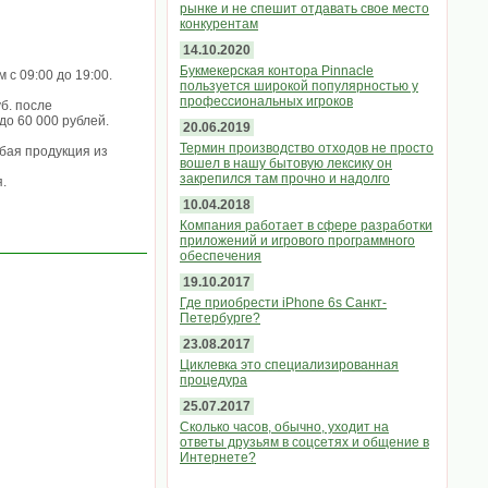
рынке и не спешит отдавать свое место
конкурентам
14.10.2020
Букмекерская контора Pinnacle
с 09:00 до 19:00.
пользуется широкой популярностью у
профессиональных игроков
б. после
до 60 000 рублей.
20.06.2019
Термин производство отходов не просто
бая продукция из
вошел в нашу бытовую лексику он
закрепился там прочно и надолго
.
10.04.2018
Компания работает в сфере разработки
приложений и игрового программного
обеспечения
19.10.2017
Где приобрести iPhone 6s Санкт-
Петербурге?
23.08.2017
Циклевка это специализированная
процедура
25.07.2017
Сколько часов, обычно, уходит на
ответы друзьям в соцсетях и общение в
Интернете?