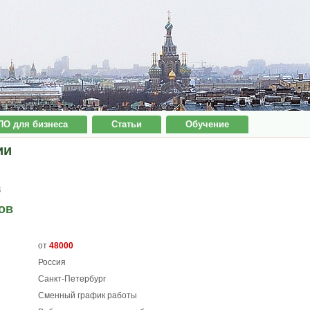
ПО для бизнеса
Статьи
Обучение
ии
8
ов
от
48000
Россия
Санкт-Петербург
Сменный график работы