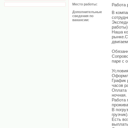
Место работы:
Работа 
Дополнительные
В компа
сведения по
сотрудн
вакансии:
Экспеди
работы)
Наша ко
рынке.С
двигаем
Обязанн
Сопрово
паре с 
Условия
Оформле
График р
часов р
Оплата 
ночная.
Работа 
прожива
В погруз
грузчик)
Есть во
выплаты