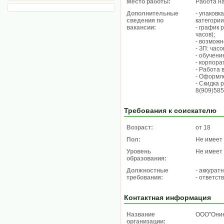
Место работы:
Работа н
Дополнительные
- упаковк
сведения по
категории
вакансии:
- график 
часов);
- возможн
- ЗП: часо
- обучени
- корпора
- Работа 
- Оформле
- Скидка 
8(909)585
Требования к соискателю
Возраст:
от 18
Пол:
Не имеет
Уровень
Не имеет
образования:
Должностные
- аккурат
требования:
- ответст
Контактная информация
Название
ООО"Они
организации: