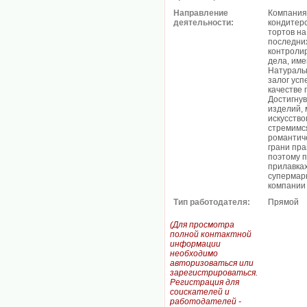
Направление
Компания
деятельности:
кондитерс
тортов на
последних
контроли
дела, им
Натураль
залог усп
качестве 
Достигнув
изделий, 
искусство
стремимс
романтич
грани пр
поэтому 
прилавках
супермарк
компании 
Тип работодателя:
Прямой
(Для просмотра
полной контактной
информации
необходимо
авторизоваться или
зарегистрироваться.
Регистрация для
соискателей и
работодателей -