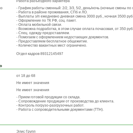
Работа разъездного характера
по
- График работы сменный: 2/2, 3/3, 5/2, день/ночь (ночные смены по
- Работа в районе проживания, СПб и ЛО.
- Выплаты з/п ежедневно дневная смена 3000 руб., ночная 3500 руб
- Оформление по ТК РФ, соц. пакет.
- Оплата мобильной связи.
- Возможна подработка, в этом случае оплата почасовая, от 350 руб.
- Спец. одежду предоставляем.
- Помогаем с оформлением недостающих документов.
- Предоставляем бесплатное общежитие.
- Количество вакантных мест ограничено.
Отдел кадров 89312145497
ю
от 18 до 68
Не имеет значения
Не имеет значения
- Прием готовой продукции со склада.
- Сопровождение продукции от производства до клиента.
- Контроль погрузо-разгрузочных работ.
- Работа с сопроводительными документами (ТТН).
Элис Групп