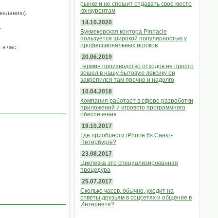
рынке и не спешит отдавать свое место
конкурентам
 желанию).
14.10.2020
.
Букмекерская контора Pinnacle
пользуется широкой популярностью у
профессиональных игроков
 в час.
20.06.2019
Термин производство отходов не просто
вошел в нашу бытовую лексику он
закрепился там прочно и надолго
10.04.2018
Компания работает в сфере разработки
приложений и игрового программного
обеспечения
19.10.2017
Где приобрести iPhone 6s Санкт-
Петербурге?
23.08.2017
Циклевка это специализированная
процедура
25.07.2017
Сколько часов, обычно, уходит на
ответы друзьям в соцсетях и общение в
Интернете?