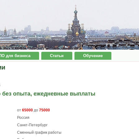
ПО для бизнеса
Статьи
Обучение
ии
8
о без опыта, ежедневные выплаты
от
65000
до
75000
Россия
Санкт-Петербург
Сменный график работы