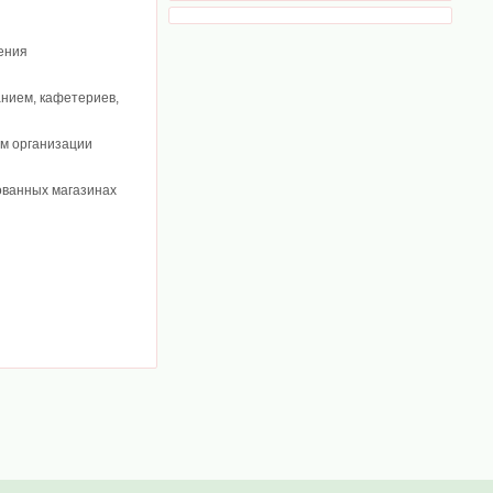
ения
нием, кафетериев,
ам организации
ованных магазинах