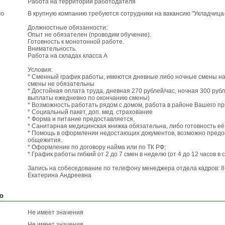
Работа на территории работодателя
по
В крупную компанию требуются сотрудники на вакансию "Укладчица
Должностные обязанности:
Опыт не обязателен (проводим обучение).
Готовность к монотонной работе.
Внимательность.
Работа на складах класса А
Условия:
* Сменный график работы, имеются дневные либо ночные смены на
смены не обязательны
* Достойная оплата труда, дневная 270 рублей/час, ночная 300 руб
выплаты ежедневно по окончанию смены)
* Возможность работать рядом с домом, работа в районе Вашего п
* Социальный пакет, доп. мед. страхование
* Форма и питание предоставляется,
* Санитарная медицинская книжка обязательна, либо готовность е
* Помощь в оформлении недостающих документов, возможно пред
общежития.
* Оформление по договору найма или по ТК РФ;
* График работы гибкий от 2 до 7 смен в неделю (от 4 до 12 часов в 
Запись на собеседование по телефону менеджера отдела кадров: 8
Екатерина Андреевна
ю
Не имеет значения
Не имеет значения