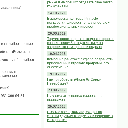
рынке и не спешит отдавать свое место
конкурентам
-упаковщица"
14.10.2020
Букмекерская контора Pinnacle
пользуется широкой популярностью у
профессиональных игроков
20.06.2019
Термин производство отходов не просто
вошел в нашу бытовую лексику он
 ваш выбор, ночные
закрепился там прочно и надолго
лей/час. (Возможны
10.04.2018
Компания работает в сфере разработки
роживания (на выбор)
приложений и игрового программного
обеспечения
ё оформить.
19.10.2017
оставление
Где приобрести iPhone 6s Санкт-
Петербурге?
смену)
23.08.2017
-931-366-64-24
Циклевка это специализированная
процедура
25.07.2017
Сколько часов, обычно, уходит на
ответы друзьям в соцсетях и общение в
Интернете?