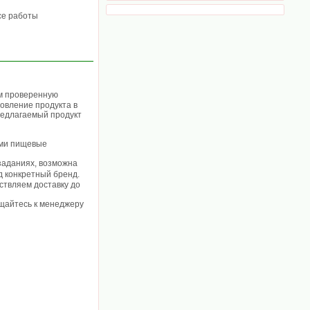
се работы
ем проверенную
овление продукта в
редлагаемый продукт
ими пищевые
 заданиях, возможна
од конкретный бренд.
ствляем доставку до
ащайтесь к менеджеру