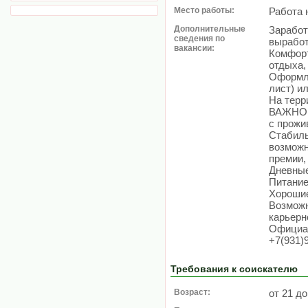
Место работы:
Работа 
Дополнительные
Заработ
сведения по
выработ
вакансии:
Комфорт
отдыха,
Оформле
лист) и
На терр
ВАЖНО! 
с прожи
Стабиль
возможн
премии,
Дневные
Питани
Хороши
Возможн
карьерн
Официал
+7(931)
Требования к соискателю
Возраст:
от 21 до