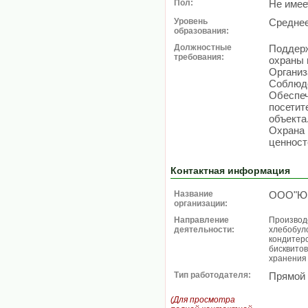
Пол:
Не имее
Уровень
Средне
образования:
Должностные
Поддерж
требования:
охраны 
Организ
Соблюде
Обеспеч
посетит
объекта
Охрана 
ценност
Контактная информация
Название
ООО"Юв
организации:
Направление
Производс
деятельности:
хлебобул
кондитерс
бисквитов
хранения
Тип работодателя:
Прямой
(Для просмотра