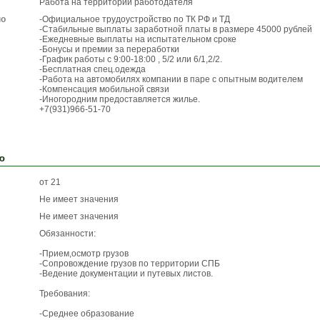
Работа на территории работодателя
по
-Официальное трудоустройство по ТК РФ и ТД
-Стабильные выплаты заработной платы в размере 45000 рублей
-Ежедневные выплаты на испытательном сроке
-Бонусы и премии за переработки
-График работы с 9:00-18:00 , 5/2 или 6/1,2/2.
-Бесплатная спец.одежда
-Работа на автомобилях компании в паре с опытным водителем
-Компенсация мобильной связи
-Иногородним предоставляется жилье.
+7(931)966-51-70
ю
от 21
Не имеет значения
Не имеет значения
Обязанности:
-Прием,осмотр грузов
-Сопровождение грузов по территории СПБ
-Ведение документации и путевых листов.
Требования:
-Среднее образование