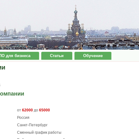
ПО для бизнеса
Статьи
Обучение
ии
8
компании
от
62000
до
65000
Россия
Санкт-Петербург
Сменный график работы