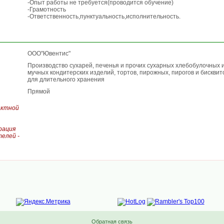
-Опыт работы не требуется(проводится обучение)
-Грамотность
-Ответственность,пунктуальность,исполнительность.
ООО"Ювентис"
Производство сухарей, печенья и прочих сухарных хлебобулочных 
мучных кондитерских изделий, тортов, пирожных, пирогов и бискви
для длительного хранения
Прямой
актной
рация
елей -
Обратная связь