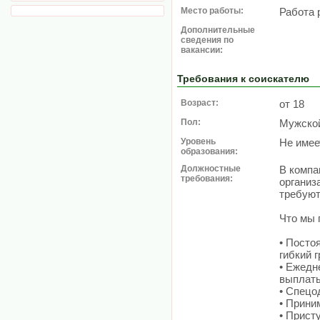
Место работы:
Работа 
Дополнительные
сведения по
вакансии:
Требования к соискателю
Возраст:
от 18
Пол:
Мужско
Уровень
Не имее
образования:
Должностные
В компа
требования:
организ
требую
Что мы 
• Посто
гибкий 
• Ежедн
выплаты
• Спецо
• Прини
• Прист