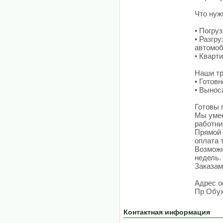
Что нуж
• Погру
• Разгру
автомоб
• Кварт
Наши тр
• Готов
• Вынос
Готовы 
Мы умее
работни
Прямой 
оплата 
Возможн
недель.
Заказам
Адрес о
Пр Обух
Контактная информация