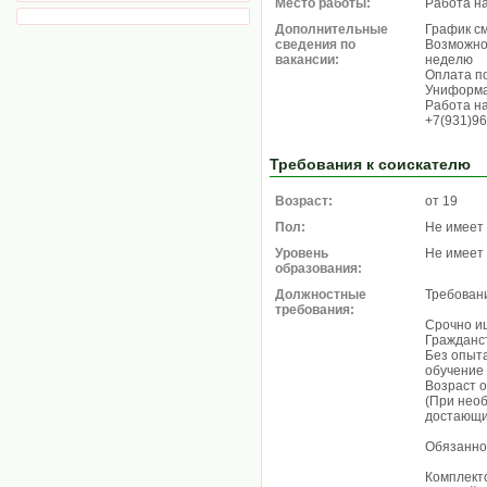
Место работы:
Работа н
Дополнительные
График см
сведения по
Возможно
вакансии:
неделю
Оплата по
Униформа
Работа н
+7(931)96
Требования к соискателю
Возраст:
от 19
Пол:
Не имеет
Уровень
Не имеет
образования:
Должностные
Требован
требования:
Срочно и
Гражданс
Без опыта
обучение
Возраст о
(При нео
достающи
Обязанно
Комплекто