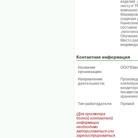
изделий ,
листу и Т
компании 
Маркиров
(сидячая 
Нанесени
составом 
,логотипо
Обучение 
Место раб
индивидуа
Контактная информация
Название
ООО"Юве
организации:
Направление
Производс
деятельности:
хлебобул
кондитерс
бисквитов
хранения
Тип работодателя:
Прямой
(Для просмотра
полной контактной
информации
необходимо
авторизоваться или
зарегистрироваться.