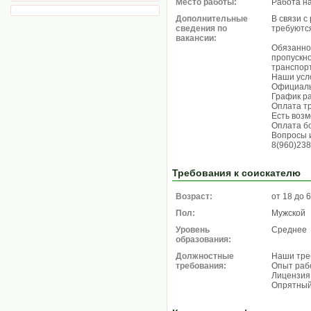
Место работы:
Работа н
Дополнительные
В связи 
сведения по
требуются
вакансии:
Обязанно
пропускно
транспор
Наши усл
Официаль
График ра
Оплата тр
Есть воз
Оплата бо
Вопросы 
8(960)23
Требования к соискателю
Возраст:
от 18 до 
Пол:
Мужской
Уровень
Среднее
образования:
Должностные
Наши тре
требования:
Опыт раб
Лицензия 
Опрятный