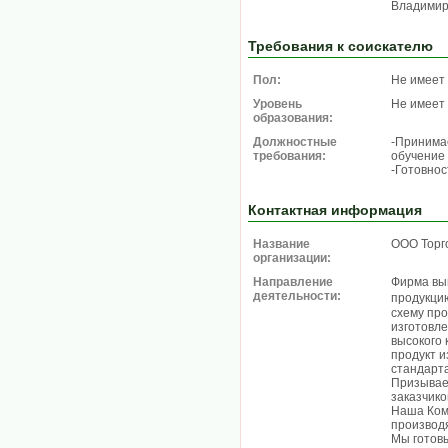
Владимир
Требования к соискателю
Пол:
Не имеет
Уровень
Не имеет
образования:
Должностные
-Принима
требования:
обучение
-Готовнос
Контактная информация
Название
ООО Торг
организации:
Направление
Фирма вы
деятельности:
продукци
схему пр
изготовл
высокого 
продукт и
стандарт
Призывае
заказчико
Наша Ком
производ
Мы готовы