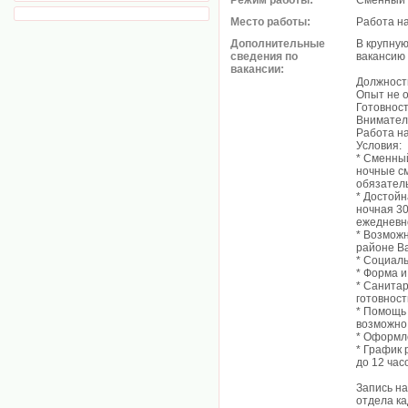
Режим работы:
Сменный 
Место работы:
Работа н
Дополнительные
В крупну
сведения по
вакансию
вакансии:
Должност
Опыт не о
Готовност
Внимател
Работа на
Условия:
* Сменны
ночные с
обязател
* Достойн
ночная 3
ежедневн
* Возможн
районе В
* Социаль
* Форма и
* Санитар
готовност
* Помощь
возможно
* Оформле
* График 
до 12 час
Запись н
отдела ка