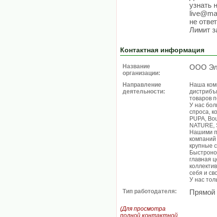
узнать н
live@ma
не ответ
Лимит з
Контактная информация
Название
ООО Эл
организации:
Направление
Наша ком
деятельности:
дистрибъ
товаров п
У нас бо
спроса, 
PUPA, Bo
NATURE, S
Нашими п
компаний 
крупные с
Быстроно
главная ц
коллекти
себя и св
У нас тол
Тип работодателя:
Прямой
(Для просмотра
полной контактной