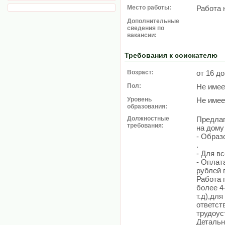
Место работы:
Работа 
Дополнительные
сведения по
вакансии:
Требования к соискателю
Возраст:
от 16 до
Пол:
Не имее
Уровень
Не имее
образования:
Должностные
Предлаг
требования:
на дому
- Образ
.
- Для в
- Оплат
рублей 
Работа 
более 4
т.д),дл
ответс
трудоус
Детальн