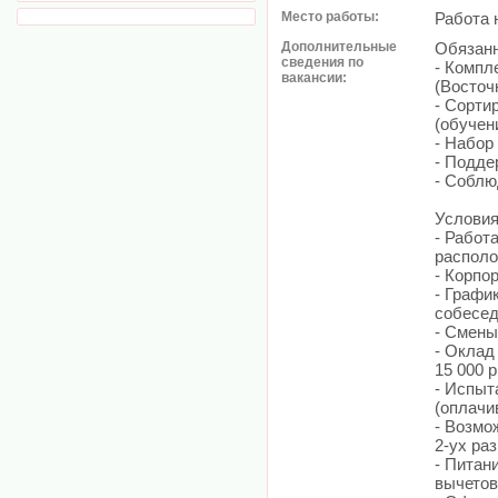
Место работы:
Работа 
Дополнительные
Обязанн
сведения по
- Компл
вакансии:
(Восточ
- Сорти
(обучен
- Набор
- Подде
- Соблю
Условия
- Работ
располо
- Корпо
- Графи
собесед
- Смены
- Оклад
15 000 р
- Испыт
(оплачи
- Возмо
2-ух раз
- Питан
вычетов 