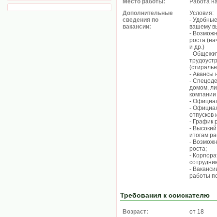
Место работы:
Работа н
Дополнительные
Условия:
сведения по
- Удобны
вакансии:
вашему в
- Возмож
роста (на
и др.)
- Общежи
трудоуст
(стиральн
- Авансы 
- Спецод
домом, л
компании
- Официа
- Официа
отпусков 
- График р
- Высокий
итогам ра
- Возмож
роста;
- Корпор
сотрудник
- Ваканси
работы п
Требования к соискателю
Возраст:
от 18