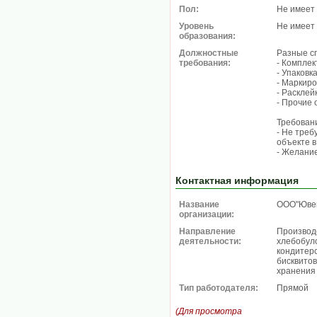
Пол:
Не имеет
Уровень
Не имеет
образования:
Должностные
Разные с
требования:
- Комплек
- Упаковк
- Маркиро
- Расклей
- Прочие 
Требован
- Не треб
объекте в
- Желание
Контактная информация
Название
ООО"Юве
организации:
Направление
Производс
деятельности:
хлебобул
кондитерс
бисквитов
хранения
Тип работодателя:
Прямой
(Для просмотра