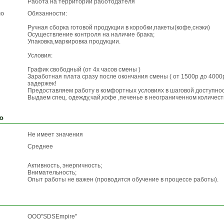
Работа на территории работодателя
по
Обязанности:
Ручная сборка готовой продукции в коробки,пакеты(кофе,снэки)
Осуществление контроля на наличие брака;
Упаковка,маркировка продукции.
Условия:
График свободный (от 4х часов смены )
Заработная плата сразу после окончания смены ( от 1500р до 4000р
задержек!
Предоставляем работу в комфортных условиях в шаговой доступнос
Выдаем спец. одежду,чай,кофе ,печенье в неограниченном количест
ю
Не имеет значения
Среднее
Активность, энергичность;
Внимательность;
Опыт работы не важен (проводится обучение в процессе работы).
OOO"SDSEmpire"