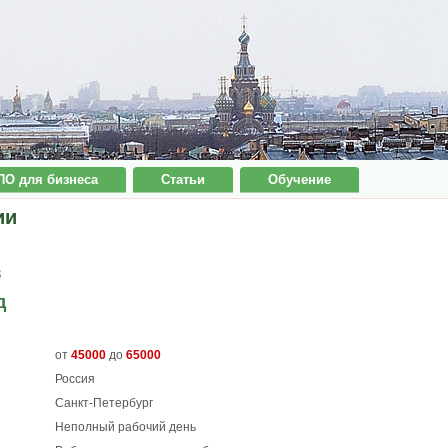
ПО для бизнеса
Статьи
Обучение
ии
8
д
от
45000
до
65000
Россия
Санкт-Петербург
Неполный рабочий день