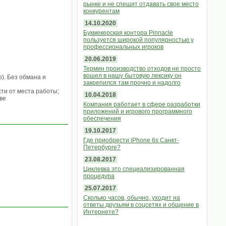
рынке и не спешит отдавать свое место
конкурентам
14.10.2020
Букмекерская контора Pinnacle
пользуется широкой популярностью у
профессиональных игроков
20.06.2019
Термин производство отходов не просто
вошел в нашу бытовую лексику он
). Без обмана и
закрепился там прочно и надолго
ти от места работы;
10.04.2018
ве
Компания работает в сфере разработки
приложений и игрового программного
обеспечения
19.10.2017
Где приобрести iPhone 6s Санкт-
Петербурге?
23.08.2017
Циклевка это специализированная
процедура
25.07.2017
Сколько часов, обычно, уходит на
ответы друзьям в соцсетях и общение в
Интернете?