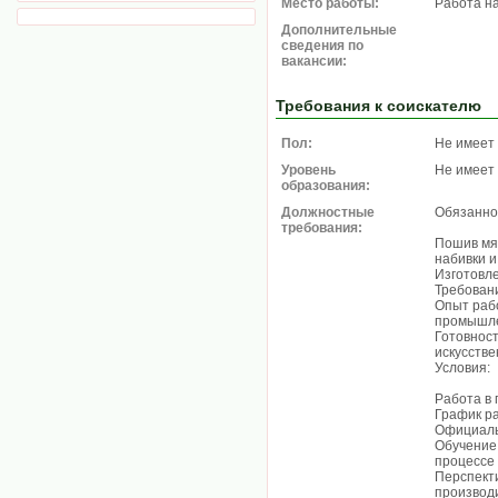
Место работы:
Работа н
Дополнительные
сведения по
вакансии:
Требования к соискателю
Пол:
Не имеет
Уровень
Не имеет
образования:
Должностные
Обязанно
требования:
Пошив мяг
набивки 
Изготовле
Требован
Опыт раб
промышле
Готовност
искусств
Условия:
Работа в 
График ра
Официаль
Обучение 
процессе
Перспект
производи