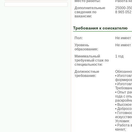
Место работы:
Работа н
Дополнительные
25000-35
сведения по
8 965 052
вакансии:
Требования к соискателю
Пол:
Не имеет
Уровень
Не имеет
образования:
Минимальный
1 год
требуемый стаж по
специальности:
Должностные
Обязанно
требования:
• Изготов
формиров
• Изготов
Требован
• Опыт ра
года с оп
раскройн
• Высокое
• Доброс
• Готовно
искусств
Условия:
• Работа 
канал;