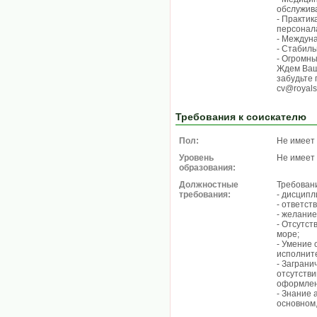
обслужив
- Практик
персонал
- Междун
- Стабиль
- Огромны
Ждем Ваш
забудьте 
cv@royals
Требования к соискателю
Пол:
Не имеет
Уровень
Не имеет
образования:
Должностные
Требован
требования:
- дисципл
- ответст
- желание
- Отсутст
море;
- Умение 
исполните
- Заграни
отсутстви
оформлен
- Знание 
основном