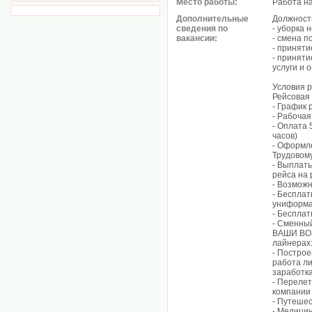
Место работы:
Работа н
Дополнительные
Должност
сведения по
- уборка 
вакансии:
- смена п
- приняти
- принят
услуги и 
Условия 
Рейсовая
- График 
- Рабочая 
- Оплата 
часов)
- Оформле
Трудовому
- Выплаты
рейса на 
- Возможн
- Бесплат
униформ
- Бесплат
- Сменный
ВАШИ ВОЗ
лайнерах
- Построе
работа ли
заработка
- Перелет
компании
- Путешес
- Медицин