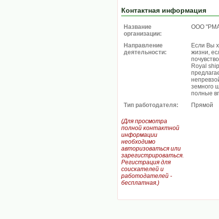
Контактная информация
Название
ООО "РМА
организации:
Направление
Если Вы х
деятельности:
жизни, ес
почувство
Royal shi
предлага
непревзой
земного ш
полные в
Тип работодателя:
Прямой
(Для просмотра
полной контактной
информации
необходимо
авторизоваться или
зарегистрироваться.
Регистрация для
соискателей и
работодателей -
бесплатная.)