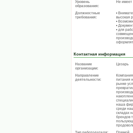
Уровень
Не имеет
образования:
Должностные
• Внимате
требования:
высокая 
• Возможн
• Докуме
• для раб
совмещени
производс
оформлят
Контактная информация
Название
Цезарь
организации:
Направление
Компания
деятельности:
питания 
рынке усл
превратил
производ
накоплен
специалис
наша фир
среди наш
складах 
брендов т
пользующ
продовол
Тип работодателя:
Прямой