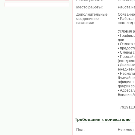
Режим работы:
Полный р
Место работы:
Работа н
Дополнительные
Обязанно
сведения по
• Работа 
вакансии:
шоколад в
Условия 
• График 
дни
• Оплата 
• предост
• Смены с
• Первый 
(ежедневн
• Дневные
ежедневны
• Несколь
ближайши
официаль
график со
• Адреса 
Евгения 
+7929111
Требования к соискателю
Пол:
Не имеет