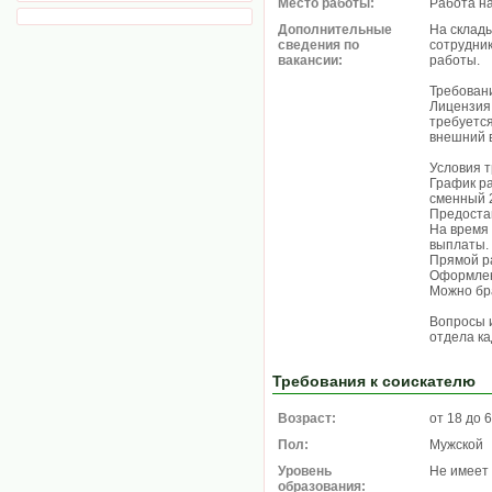
Место работы:
Работа н
Дополнительные
На склад
сведения по
сотрудни
вакансии:
работы.
Требовани
Лицензия
требуетс
внешний 
Условия т
График ра
сменный 2
Предоста
На время
выплаты.
Прямой р
Оформлен
Можно бра
Вопросы 
отдела ка
Требования к соискателю
Возраст:
от 18 до 
Пол:
Мужской
Уровень
Не имеет
образования: