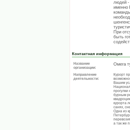
людей -
именно 
команды
необход
шенгенс
туристи
При отс
быть го
содейст
Контактная информация
Название
Омега т
организации:
Направление
Курорт пр
деятельности:
возможнос
Вашим усл
Националь
прогулки 
бурным ре
квадроцик
курорта л
санях, сн
Одна из 
Петербург
перевози
а так же 