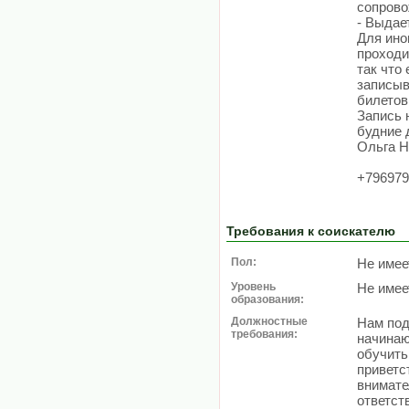
сопров
- Выдае
Для ино
проходи
так что 
записыв
билетов
Запись 
будние 
Ольга Н
+796979
Требования к соискателю
Пол:
Не имее
Уровень
Не имее
образования:
Должностные
Нам под
требования:
начинаю
обучить
приветс
внимате
ответст