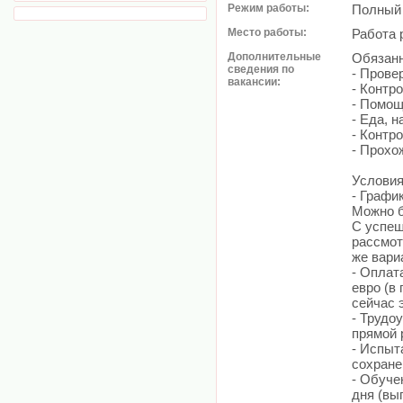
Режим работы:
Полный 
Место работы:
Работа 
Дополнительные
Обязанн
сведения по
- Прове
вакансии:
- Контр
- Помощ
- Еда, н
- Контр
- Прохо
Условия
- График
Можно б
С успеш
рассмот
же вари
- Оплат
евро (в
сейчас 
- Трудо
прямой 
- Испыт
сохранен
- Обуче
дня (вы