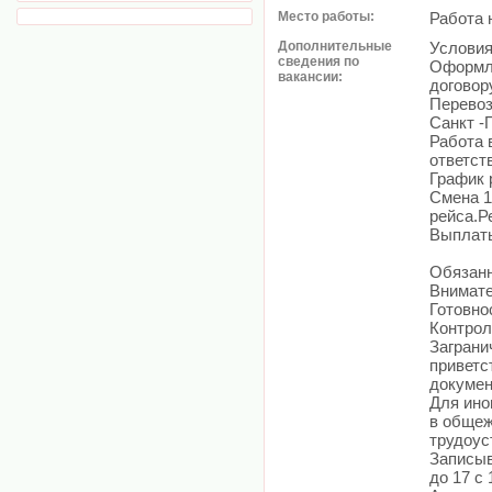
Место работы:
Работа 
Дополнительные
Услови
сведения по
Оформле
вакансии:
договору
Перевоз
Санкт -
Работа 
ответст
График р
Смена 1
рейса.Р
Выплаты
Обязан
Внимате
Готовно
Контрол
Заграни
приветс
докумен
Для ино
в общеж
трудоус
Записыв
до 17 с