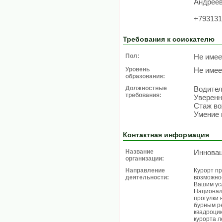
Андрее
+793131
Требования к соискателю
Пол:
Не имее
Уровень
Не имее
образования:
Должностные
Водител
требования:
Уверенн
Стаж во
Умение 
Контактная информация
Название
Иннова
организации:
Направление
Курорт пр
деятельности:
возможнос
Вашим усл
Националь
прогулки 
бурным ре
квадроцик
курорта л