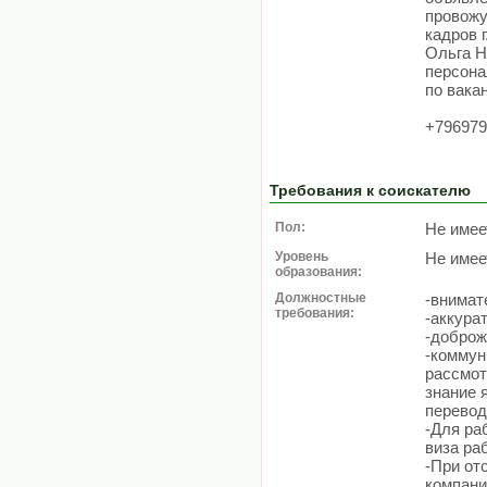
провожу
кадров г
Ольга Н
персона
по вака
+796979
Требования к соискателю
Пол:
Не имее
Уровень
Не имее
образования:
Должностные
-внимат
требования:
-аккура
-доброж
-коммун
рассмот
знание 
перевод
-Для ра
виза ра
-При от
компани