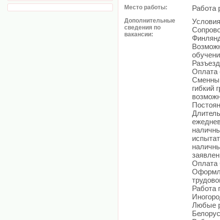
Место работы:
Работа 
Дополнительные
Условия
сведения по
Сопрово
вакансии:
Финлянд
Возможн
обучени
Разъезд
Оплата 
Сменный
гибкий 
возможн
Постоян
Длитель
ежеднев
наличны
испытат
наличны
заявлен
Оплата 
Оформле
трудово
Работа 
Иногоро
Любые р
Белорус