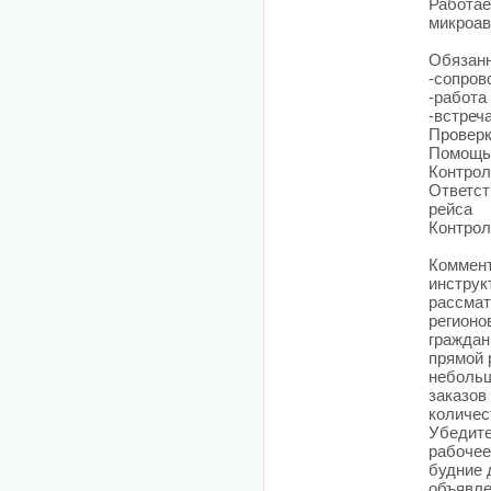
Работае
микроав
Обязанн
-сопров
-работа
-встреч
Проверк
Помощь 
Контрол
Ответст
рейса
Контрол
Коммент
инструк
рассмат
регионо
граждан
прямой 
небольш
заказов
количес
Убедите
рабочее
будние 
объявле