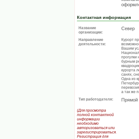
оформле
Контактная информация
Название
Север
организации:
Направление
Курорт пр
деятельности:
возможнос
Вашим усл
Националь
прогулки 
бурным ре
квадроцик
курорта л
санях, сн
Одна из 
Петербург
перевози
а так же 
Тип работодателя:
Прямой
(Для просмотра
полной контактной
информации
необходимо
авторизоваться или
зарегистрироваться.
Регистрация для