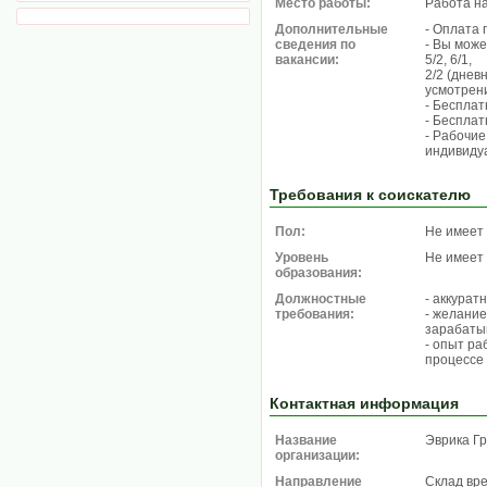
Место работы:
Работа н
Дополнительные
- Оплата п
сведения по
- Вы мож
вакансии:
5/2, 6/1,
2/2 (днев
усмотрени
- Бесплат
- Бесплат
- Рабочие
индивиду
Требования к соискателю
Пол:
Не имеет
Уровень
Не имеет
образования:
Должностные
- аккурат
требования:
- желание
зарабаты
- опыт ра
процессе 
Контактная информация
Название
Эврика Г
организации:
Направление
Склад вре