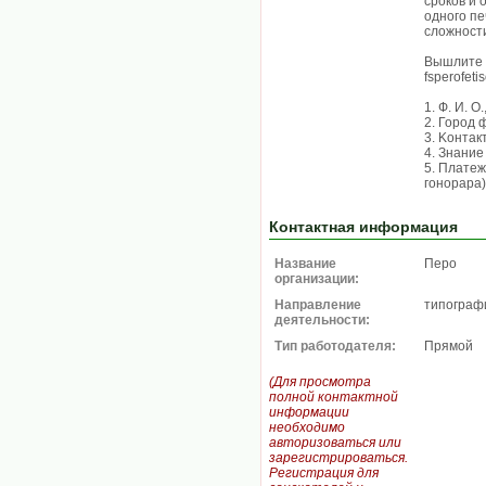
cpoкoв и
одного пе
сложност
Вышлите с
fsperofet
1. Ф. И. O
2. Город 
3. Koнтaк
4. Знaниe
5. Плaтeж
гoнopapa)
Контактная информация
Название
Перо
организации:
Направление
типограф
деятельности:
Тип работодателя:
Прямой
(Для просмотра
полной контактной
информации
необходимо
авторизоваться или
зарегистрироваться.
Регистрация для