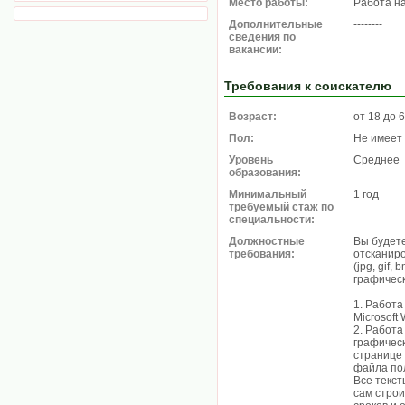
Место работы:
Работа н
Дополнительные
--------
сведения по
вакансии:
Требования к соискателю
Возраст:
от 18 до 
Пол:
Не имеет
Уровень
Среднее
образования:
Минимальный
1 год
требуемый стаж по
специальности:
Должностные
Вы будете
требования:
отсканир
(jpg, gif
графическ
1. Работа
Microsoft
2. Работа
графичес
странице 
файла по
Все текс
caм cтpoи