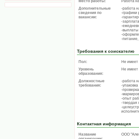
Место работы:
Работа н
Дополнительные
-работа н
сведения по
-графики р
вакансии:
-гарантир
-зарплата
-ежеднев
-выплаты 
-оформле
-питание,
Требования к соискателю
Пол:
Не имеет
Уровень
Не имеет
образования:
Должностные
-работа н
требования:
-упаковка
-проверка
-маркиров
-опыт раб
-твердая 
-целеустр
исполнит
Контактная информация
Название
ООО "Але
организации: