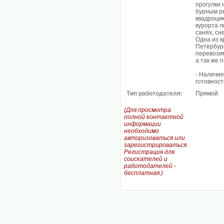
прогулки 
бурным ре
квадроцик
курорта л
санях, сн
Одна из 
Петербург
перевози
а так же 
- Наличие
готовност
Тип работодателя:
Прямой
(Для просмотра
полной контактной
информации
необходимо
авторизоваться или
зарегистрироваться.
Регистрация для
соискателей и
работодателей -
бесплатная.)