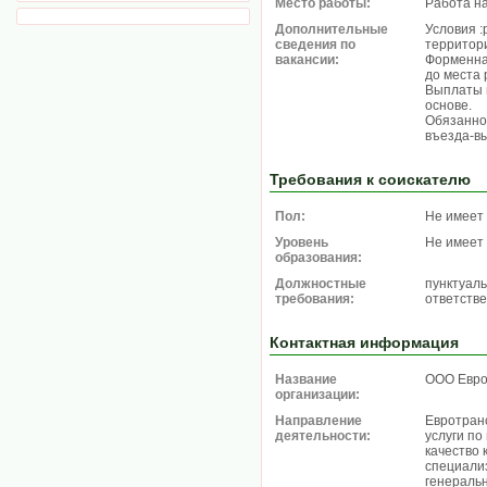
Место работы:
Работа н
Дополнительные
Условия :
сведения по
территори
вакансии:
Форменна
до места
Выплаты 
основе.
Обязанно
въезда-в
Требования к соискателю
Пол:
Не имеет
Уровень
Не имеет
образования:
Должностные
пунктуаль
требования:
ответстве
Контактная информация
Название
ООО Евро
организации:
Направление
Eвротран
деятельности:
услуги п
качество
специали
генеральн