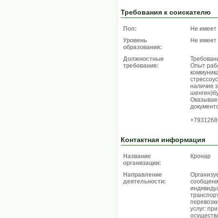
Требования к соискателю
Пол:
Не имеет
Уровень
Не имеет
образования:
Должностные
Требован
требования:
Опыт раб
коммуник
стрессоу
наличие з
шенген)б
Оказывае
документо
+7931268
Контактная информация
Название
Кронар
организации:
Направление
Организу
деятельности:
сообщени
индивиду
транспор
перевозки
услуг: пр
осуществл