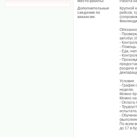
Место работы:
Работа н
Дополнительные
Крупной к
сведения по
рейсов, 
вакансии:
(сопрово
Финлянди
Обязанно
- Проверк
автобус (
- Контрол
- Помощь
- Еда, на
- Контрол
- Прохожд
предостав
раздача 
декларац
Условия:
- График 
неделю.
Можно бр
Можно на
- Оплата 
- Трудоус
испытател
- Обучени
(выполня
По всем 
до 17 в б