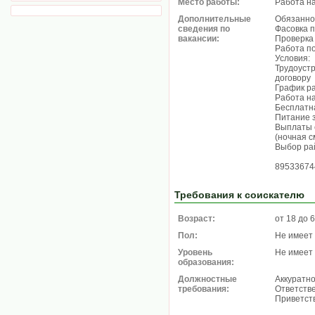
Место работы:
Работа н
Дополнительные
Обязанно
сведения по
Фасовка п
вакансии:
Проверка 
Работа п
Условия:
Трудоустр
договору
График ра
Работа на
Бесплатн
Питание з
Выплаты 
(ночная с
Выбор ра
89533674
Требования к соискателю
Возраст:
от 18 до 
Пол:
Не имеет
Уровень
Не имеет
образования:
Должностные
Аккуратн
требования:
Ответств
Приветств