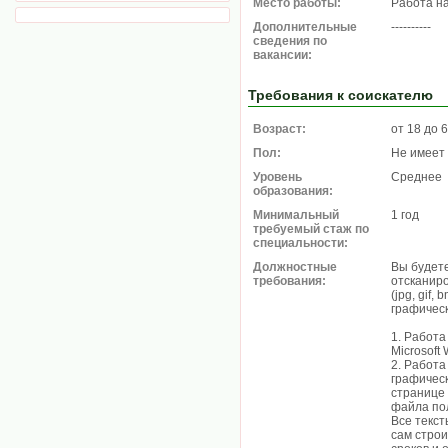
Место работы:
Работа н
Дополнительные
----------
сведения по
вакансии:
Требования к соискателю
Возраст:
от 18 до 
Пол:
Не имеет
Уровень
Среднее
образования:
Минимальный
1 год
требуемый стаж по
специальности:
Должностные
Вы будете
требования:
отсканир
(jpg, gif
графическ
1. Работа
Microsoft
2. Работа
графичес
странице 
файла по
Все текс
caм cтpoи