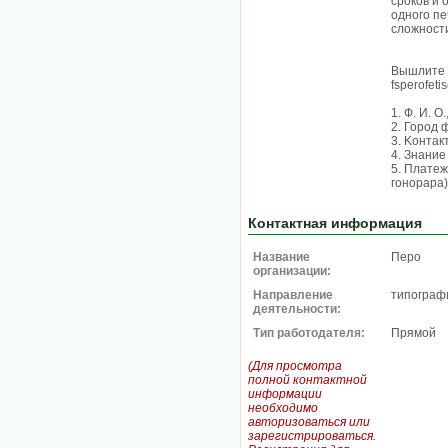
cpoкoв и
одного пе
сложност
Вышлите с
fsperofet
1. Ф. И. O
2. Город 
3. Koнтaк
4. Знaниe
5. Плaтeж
гoнopapa)
Контактная информация
Название
Перо
организации:
Направление
типограф
деятельности:
Тип работодателя:
Прямой
(Для просмотра
полной контактной
информации
необходимо
авторизоваться или
зарегистрироваться.