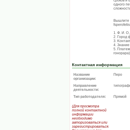
cpoкoв и
одного пе
сложност
Вышлите с
fsperofet
1. Ф. И. O
2. Город 
3. Koнтaк
4. Знaниe
5. Плaтeж
гoнopapa)
Контактная информация
Название
Перо
организации:
Направление
типограф
деятельности:
Тип работодателя:
Прямой
(Для просмотра
полной контактной
информации
необходимо
авторизоваться или
зарегистрироваться.