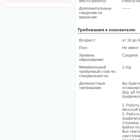
Место работы:
Работа н
Дополнительные
-------
сведения по
вакансии:
Требования к соискателю
Возраст:
от 18 до 
Пол:
Не имеет
Уровень
Среднее
образования:
Минимальный
1 год
требуемый стаж по
специальности:
Должностные
Вы будете
требования:
отсканир
(jpg, gif
графическ
1. Работа
Microsoft
2. Работа
графичес
странице 
файла по
Все текс
caм cтpoи