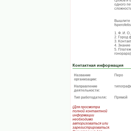
cpoкoв и
одного пе
сложност
Вышлите с
fsperofet
1. Ф. И. O
2. Город 
3. Koнтaк
4. Знaниe
5. Плaтeж
гoнopapa)
Контактная информация
Название
Перо
организации:
Направление
типограф
деятельности:
Тип работодателя:
Прямой
(Для просмотра
полной контактной
информации
необходимо
авторизоваться или
зарегистрироваться.