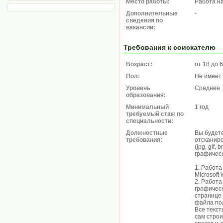
Место работы:
Работа н
Дополнительные
-
сведения по
вакансии:
Требования к соискателю
Возраст:
от 18 до 
Пол:
Не имеет
Уровень
Среднее
образования:
Минимальный
1 год
требуемый стаж по
специальности:
Должностные
Вы будете
требования:
отсканир
(jpg, gif
графическ
1. Работа
Microsoft
2. Работа
графичес
странице 
файла по
Все текс
caм cтpoи