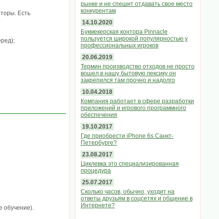
рынке и не спешит отдавать свое место
конкурентам
торы. Есть
14.10.2020
Букмекерская контора Pinnacle
пользуется широкой популярностью у
еред);
профессиональных игроков
20.06.2019
Термин производство отходов не просто
вошел в нашу бытовую лексику он
закрепился там прочно и надолго
10.04.2018
Компания работает в сфере разработки
приложений и игрового программного
обеспечения
19.10.2017
Где приобрести iPhone 6s Санкт-
Петербурге?
23.08.2017
Циклевка это специализированная
процедура
25.07.2017
Сколько часов, обычно, уходит на
ответы друзьям в соцсетях и общение в
Интернете?
е обучение).