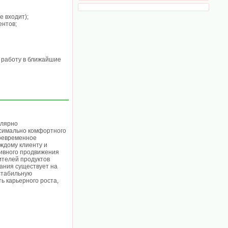
е входит);
ентов;
 работу в ближайшие
улярно
симально комфортного
воевременное
ждому клиенту и
ивного продвижения
ителей продуктов
пания существует на
 стабильную
ь карьерного роста,