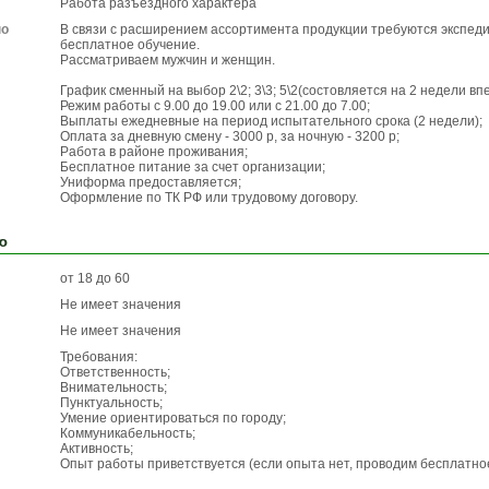
Работа разъездного характера
по
В связи с расширением ассортимента продукции требуются экспеди
бесплатное обучение.
Рассматриваем мужчин и женщин.
График сменный на выбор 2\2; 3\3; 5\2(состовляется на 2 недели вп
Режим работы с 9.00 до 19.00 или с 21.00 до 7.00;
Выплаты ежедневные на период испытательного срока (2 недели);
Оплата за дневную смену - 3000 р, за ночную - 3200 р;
Работа в районе проживания;
Бесплатное питание за счет организации;
Униформа предоставляется;
Оформление по ТК РФ или трудовому договору.
ю
от 18 до 60
Не имеет значения
Не имеет значения
Требования:
Ответственность;
Внимательность;
Пунктуальность;
Умение ориентироваться по городу;
Коммуникабельность;
Активность;
Опыт работы приветствуется (если опыта нет, проводим бесплатно