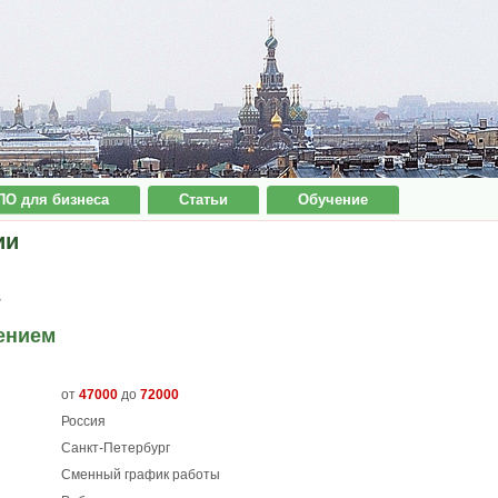
ПО для бизнеса
Статьи
Обучение
ии
7
ением
от
47000
до
72000
Россия
Санкт-Петербург
Сменный график работы