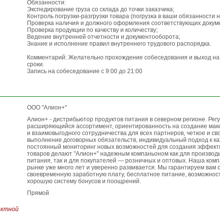
Обязанности:
Экспедирование груза со склада до точки заказчика;
Контроль погрузки-разгрузки товара (погрузка в ваши обязанности н
Проверка наличия и должного оформления соответствующих докум
Проверка продукции по качеству и количеству;
Ведение внутренней отчетности и документооборота;
Знание и исполнение правил внутреннего трудового распорядка.
Комментарий: Желательно прохождение собеседования и выход на
сроки.
Запись на собеседование с 9:00 до 21:00
ООО "Алион+"
Алион+ - дистрибьютор продуктов питания в северном регионе. Рег
расширяющийся ассортимент, ориентированность на создание мак
и взаимовыгодного сотрудничества для всех партнеров, четкое и с
выполнение договорных обязательств, индивидуальный подход к ка
постоянный мониторинг новых возможностей для создания эффект
товаров делают "Алион+" надежным компаньоном как для производ
питания, так и для покупателей — розничных и оптовых. Наша ком
рынке уже много лет и уверенно развивается. Мы гарантируем вам
своевременную заработную плату, бесплатное питание, возможност
хорошую систему бонусов и поощрений.
Прямой
актной