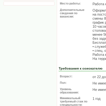
Место работы:
Работа 
Дополнительные
Оформле
сведения по
на пост
вакансии:
смены 8
график 
10 часов
столова
менее 5
без зад
Бесплат
• служе
• спец.
Работа 
На терр
Требования к соискателю
Возраст:
от 22 до
Пол:
Не имее
Уровень
Не имее
образования:
Минимальный
1 год
требуемый стаж по
специальности: