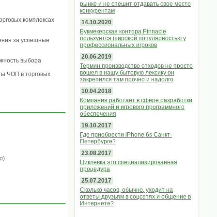
рынке и не спешит отдавать свое место
конкурентам
торговых комплексах
14.10.2020
Букмекерская контора Pinnacle
пользуется широкой популярностью у
дения за успешные
профессиональных игроков
20.06.2019
ожность выбора
Термин производство отходов не просто
вошел в нашу бытовую лексику он
ты ЧОП в торговых
закрепился там прочно и надолго
10.04.2018
Компания работает в сфере разработки
приложений и игрового программного
обеспечения
19.10.2017
Где приобрести iPhone 6s Санкт-
Петербурге?
23.08.2017
о)
Циклевка это специализированная
процедура
25.07.2017
Сколько часов, обычно, уходит на
ответы друзьям в соцсетях и общение в
Интернете?