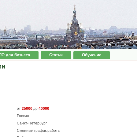
ПО для бизнеса
Статьи
Обучение
ии
7
от
25000
до
40000
Россия
Санкт-Петербург
Сменный график работы