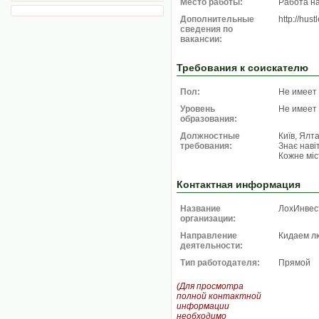
Место работы:
Работа н
Дополнительные
http://hust
сведения по
вакансии:
Требования к соискателю
Пол:
Не имеет
Уровень
Не имеет
образования:
Должностные
Київ, Ялт
требования:
Знає наві
Кожне міст
Контактная информация
Название
ЛохИнвес
организации:
Направление
Кидаем л
деятельности:
Тип работодателя:
Прямой
(Для просмотра
полной контактной
информации
необходимо