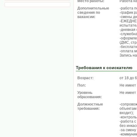
Место работы:
Работа н
Дополнительные
-работа п
сведения по
-график р
вакансии:
-смены дн
-ЕЖЕДНЕ
испытател
-дневная 
-служебна
-оформлен
(ДМС, стр
-бесплатн
-оплата м
Запись на
Требования к соискателю
Возраст:
от 18 до 
Пол:
Не имеет
Уровень
Не имеет
образования:
Должностные
-сопровож
требования:
объектам 
входит);
-контроль
-работа 
без инкас
-за смену
-коммуник