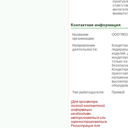
-пунктуал
-ответств
-желател
-внимател
Контактная информация
Название
ООО"ЯКО
организации:
Направление
Кондитер
деятельности:
лидирующ
изделий, 
кондитер
только на
безопасн
Кондитер
приготов
налажена 
высокопр
оборудов
Тип работодателя:
Прямой
(Для просмотра
полной контактной
информации
необходимо
авторизоваться или
зарегистрироваться.
Регистрация для