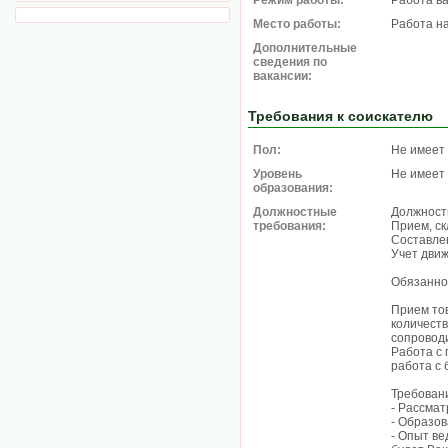
Режим работы:
Работа в
Место работы:
Работа н
Дополнительные
сведения по
вакансии:
Требования к соискателю
Пол:
Не имеет
Уровень
Не имеет
образования:
Должностные
Должност
требования:
Прием, ск
Составле
Учет движ
Обязанно
Прием тов
количеств
сопровод
Работа с 
работа с 
Требован
- Рассма
- Образов
- Опыт ве