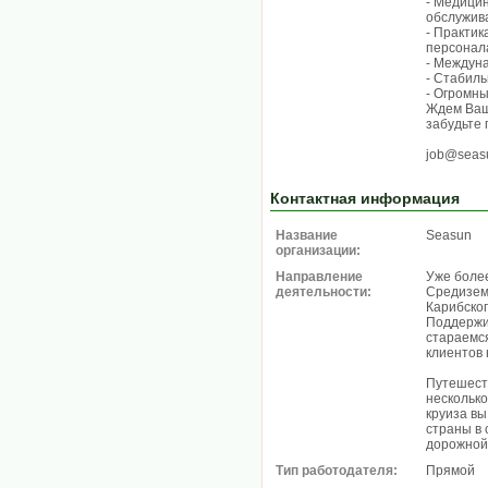
- Медицин
обслужив
- Практик
персонал
- Междун
- Стабиль
- Огромны
Ждем Ваш
забудьте 
job@seasu
Контактная информация
Название
Seasun
организации:
Направление
Уже более
деятельности:
Средизем
Карибског
Поддержи
стараемс
клиентов
Путешест
несколько
круиза вы
страны в 
дорожной
Тип работодателя:
Прямой