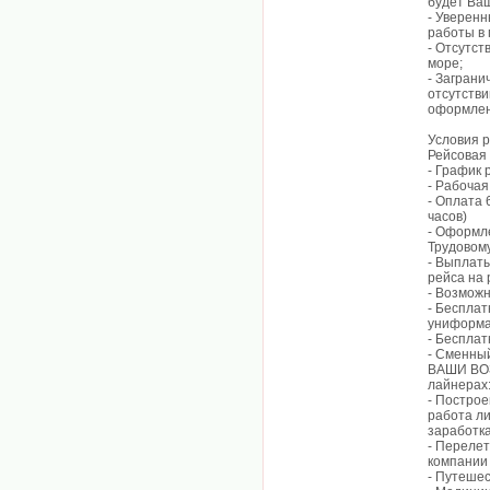
будет Ва
- Уверен
работы в 
- Отсутст
море;
- Заграни
отсутстви
оформлен
Условия 
Рейсовая
- График 
- Рабочая 
- Оплата 
часов)
- Оформле
Трудовому
- Выплаты
рейса на 
- Возможн
- Бесплат
униформ
- Бесплат
- Сменный
ВАШИ ВОЗ
лайнерах
- Построе
работа ли
заработка
- Перелет
компании
- Путешес