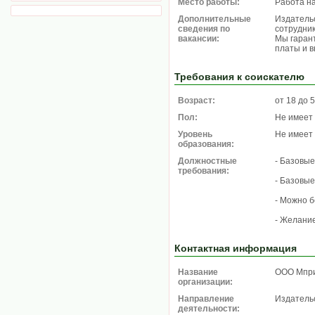
Место работы:
Работа н
Дополнительные
Издатель
сведения по
сотрудник
вакансии:
Мы гаран
платы и в
Требования к соискателю
Возраст:
от 18 до 
Пол:
Не имеет
Уровень
Не имеет
образования:
Должностные
- Базовые
требования:
- Базовые
- Можно б
- Желание
Контактная информация
Название
ООО Мпр
организации:
Направление
Издатель
деятельности: