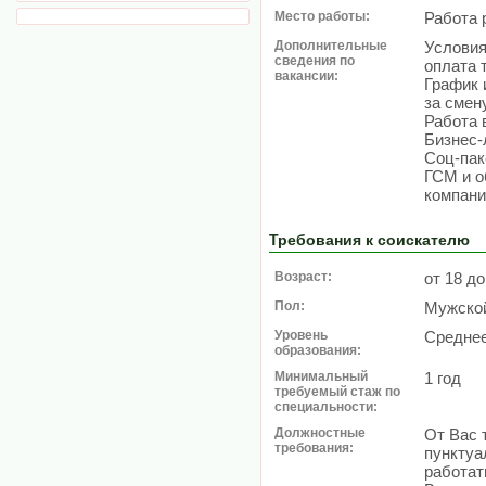
Место работы:
Работа 
Дополнительные
Условия
сведения по
оплата 
вакансии:
График 
за смену
Работа 
Бизнес-
Соц-пак
ГСМ и о
компани
Требования к соискателю
Возраст:
от 18 до
Пол:
Мужско
Уровень
Среднее
образования:
Минимальный
1 год
требуемый стаж по
специальности:
Должностные
От Вас 
требования:
пунктуа
работат