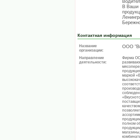
Водител
В Ваши 
продукц
Ленингр
Бережно
Контактная информация
Название
ООО "Вк
организации:
Направление
Фирма ООО
деятельности:
развиваю
мясопере
продукция
маркой «В
высококач
соответс
производс
соблюден
«Вкуснот
поставщик
качество
позволяе
ассортим
продукции
полном о
продукции
магазины
комбинаты