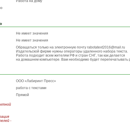
Работа на дому
по
ю
Не имеет значения
Не имеет значения
Обращаться только на электронную почту rabotatext2016@mail.ru
Издательской фирме нужны операторы удаленного набора текста.
Работа подходит всем жителям РФ и стран СНГ, так как делается
на домашнем компьютере. Вам необходимо будет перепечатывать 
ООО «Лабиринт Пресс»
работа с текстами
Прямой
актной
рация
елей -