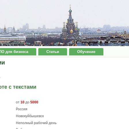
ПО для бизнеса
Статьи
Обучение
ии
7
оте с текстами
от
10
до
5000
Россия
Новокуйбышевск
Неполный рабочий день